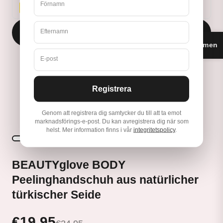
Förnamn
SPARA 10%
Efternamn
lägg i varukorg
Omdömen
★
E-post
Registrera
Upptäck BEAUTYglove
Genom att registrera dig samtycker du till att ta emot
marknadsförings-e-post. Du kan avregistrera dig när som
helst. Mer information finns i vår
integritetspolicy
.
BEAUTYglove BODY
Peelinghandschuh aus natürlicher
türkischer Seide
€19,95