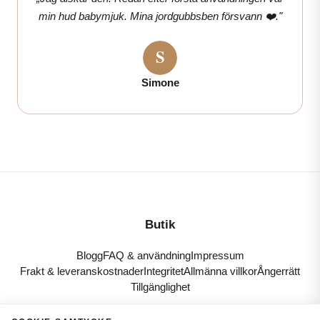
min hud babymjuk. Mina jordgubbsben försvann ❤️."
Simone
Butik
Blogg
FAQ & användning
Impressum
Frakt & leveranskostnader
Integritet
Allmänna villkor
Ångerrätt
Tillgänglighet