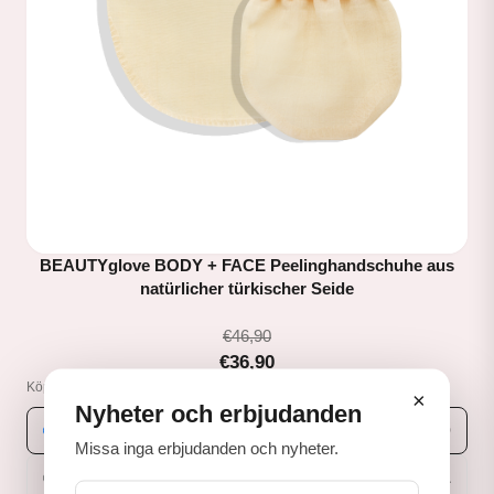
BEAUTYglove BODY + FACE Peelinghandschuhe aus
natürlicher türkischer Seide
€46,90
€36,90
Köpalternativ
×
Nyheter och erbjudanden
Engångsköp
€36,90
Missa inga erbjudanden och nyheter.
Prenumerera & spara
€33,21