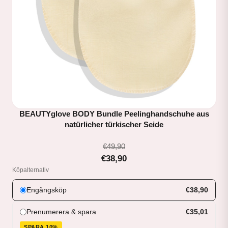
BEAUTYglove BODY Bundle Peelinghandschuhe aus
natürlicher türkischer Seide
€49,90
€38,90
Köpalternativ
Engångsköp
€38,90
Prenumerera & spara
€35,01
SPARA 10%