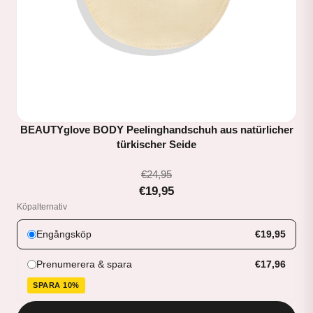
BEAUTYglove BODY Peelinghandschuh aus natürlicher
türkischer Seide
€24,95
€19,95
Köpalternativ
Engångsköp
€19,95
Prenumerera & spara
€17,96
SPARA 10%