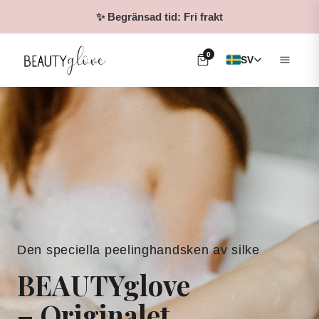
✨ Begränsad tid: Fri frakt
0
SV
Den speciella peelinghandsken av silke
BEAUTYglove
– Originalet